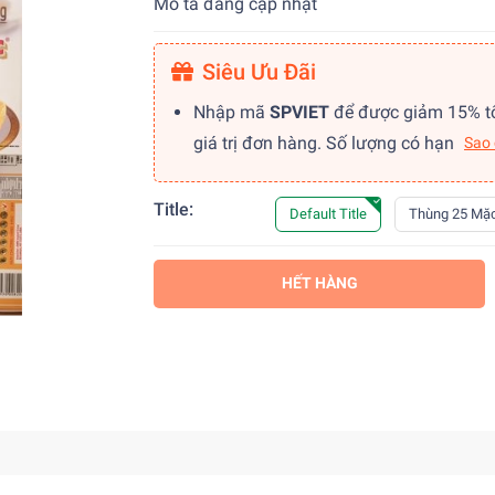
Mô tả đang cập nhật
Siêu Ưu Đãi
Nhập mã
SPVIET
để được giảm 15% t
giá trị đơn hàng. Số lượng có hạn
Sao
Title:
Default Title
Thùng 25 Mặc
HẾT HÀNG