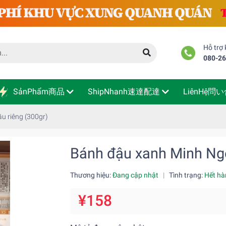
Hỗ trợ
080-2
SảnPhẩm商品
ShipNhanh速達配達
LiênHệ問
u riêng (300gr)
Bánh đậu xanh Minh Ngọ
Thương hiệu:
Đang cập nhật
|
Tình trạng:
Hết hà
¥158