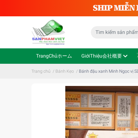
TrangChủホーム
GiớiThiệu会社概要
Trang chủ
/
Bánh Kẹo
/
Bánh đậu xanh Minh Ngọc vị Sầ