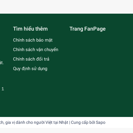
Tìm hiểu thêm
Trang FanPage
Chính sách bảo mật
Chính sách vận chuyển
Chính sách đổi trả
t.
Quy định sử dụng
－１
 gia vị dành cho người Việt tại Nhật
| Cung cấp bởi
Sapo