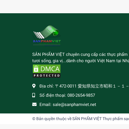
SẢN PHẨM VIỆT chuyên cung cấp các thực phẩm
tươi sống, gia vị...dành cho người Việt Nam tại Nhậ
Địa chỉ:
〒472-0011 愛知県知立市昭和１－１
Số điện thoại:
080-2654-9857
Email:
sale@sanphamviet.net
© Bản quyền thuộc về
SẢN PHẨM VIỆT Thực phẩm sạch,