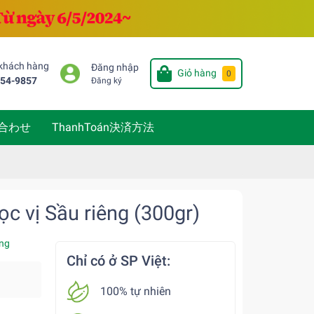
 khách hàng
Đăng nhập
Giỏ hàng
0
654-9857
Đăng ký
い合わせ
ThanhToán決済方法
c vị Sầu riêng (300gr)
ng
Chỉ có ở SP Việt:
100% tự nhiên