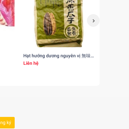
Hạt hướng dương nguyên vị 無味
Lương Khô
のひまわりの種 200gr
Liên hệ
Liên hệ
ng ký