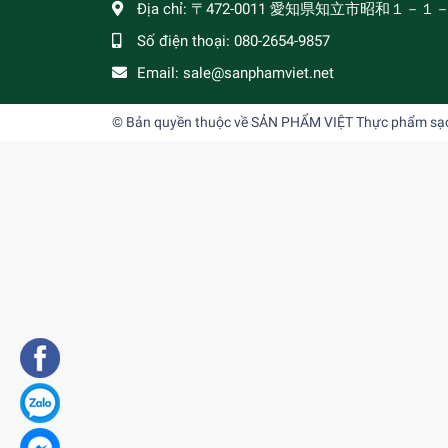
Địa chỉ:
〒472-0011 愛知県知立市昭和１－１
Số điện thoại:
080-2654-9857
Email:
sale@sanphamviet.net
© Bản quyền thuộc về
SẢN PHẨM VIỆT Thực phẩm sạch,