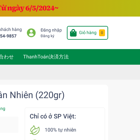
 khách hàng
Đăng nhập
Giỏ hàng
0
654-9857
Đăng ký
い合わせ
ThanhToán決済方法
ân Nhiên (220gr)
àng
Chỉ có ở SP Việt:
100% tự nhiên