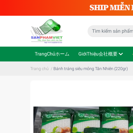
TrangChủホーム
GiớiThiệu会社概要
Trang chủ
/
Bánh tráng siêu mỏng Tân Nhiên (220gr)