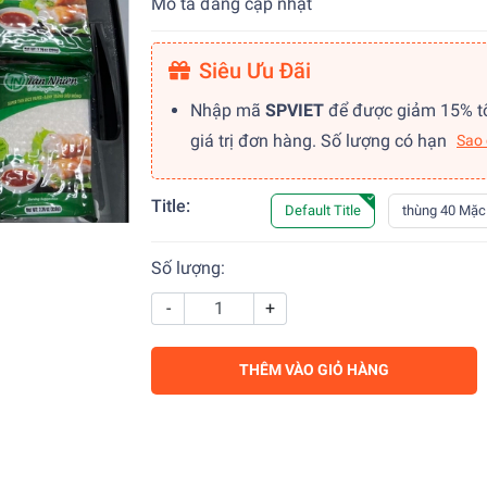
Mô tả đang cập nhật
Siêu Ưu Đãi
Nhập mã
SPVIET
để được giảm 15% t
giá trị đơn hàng. Số lượng có hạn
Sao
Title:
Default Title
thùng 40 Mặc
Số lượng:
-
+
THÊM VÀO GIỎ HÀNG