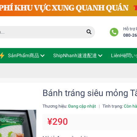
Hỗ trợ
080-2
SảnPhẩm商品
ShipNhanh速達配達
LiênHệ問
Bánh tráng siêu mỏng T
Thương hiệu:
Đang cập nhật
|
Tình trạng:
Còn h
¥290