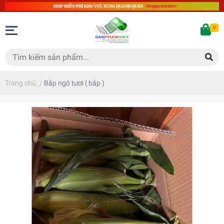
0
Trang chủ
/
Bắp ngô tươi ( bắp )