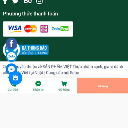
Phương thức thanh toán
Bắp ngô tươi ( bắp )
¥0
undefined
© Bản quyền thuộc về
SẢN PHẨM VIỆT Thực phẩm sạch, gia vị dành
cho người Việt tại Nhật
| Cung cấp bởi
Sapo
Tiến Hành Thanh Toán
Hết hàng
Gọi điện
Nhắn tin
Giỏ hàng