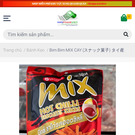
0
Trang chủ
/
Bánh Kẹo
/
Bim Bim MIX CAY (スナック菓子) タイ産