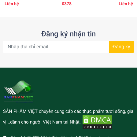
vị hương 五香粉味のひま
126gr
Liên hệ
¥378
Liên hệ
わりの種(260gr)
Đăng ký nhận tin
Đăng ký
SẢN PHẨM VIỆT chuyên cung cấp các thực phẩm tươi sống, gia
vị...dành cho người Việt Nam tại Nhật.