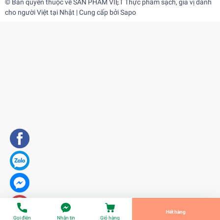
© Bản quyền thuộc về
SẢN PHẨM VIỆT Thực phẩm sạch, gia vị dành
cho người Việt tại Nhật
| Cung cấp bởi
Sapo
Bim Bim MIX CAY (スナック菓子) タイ産
¥0
undefined
Tiến Hành Thanh Toán
Hết hàng
Gọi điện
Nhắn tin
Giỏ hàng