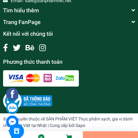
Email:
sale@sanphamviet.net
Tìm hiểu thêm
Trang FanPage
Kết nối với chúng tôi
Phương thức thanh toán
Bò harami (diềm bò)牛ハラミ
¥1.313
undefined
© Bản quyền thuộc về
SẢN PHẨM VIỆT Thực phẩm sạch, gia vị dành
cho người Việt tại Nhật
| Cung cấp bởi
Sapo
Tiến Hành Thanh Toán