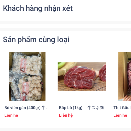
Khách hàng nhận xét
Sản phẩm cùng loại
Bò viên gân (400gr) 牛す
Bắp bò (1kg) ―牛スネ肉
Thịt Gầu
じ玉
Liên hệ
Liên hệ
Liên hệ