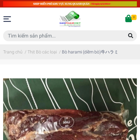
0
Trang chủ
/
Thịt Bò các loại
/
Bò harami (diềm bò)牛ハラミ