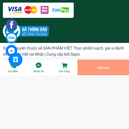
Bò miếng ( gói )
¥1.434
undefined
© Bản quyền thuộc về
SẢN PHẨM VIỆT Thực phẩm sạch, gia vị dành
cho người Việt tại Nhật
| Cung cấp bởi
Sapo
Tiến Hành Thanh Toán
Hết hàng
Gọi điện
Nhắn tin
Giỏ hàng
Bò miếng ( gói )