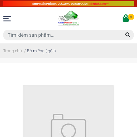
0
Trang chủ
/
Bò miếng ( gói )