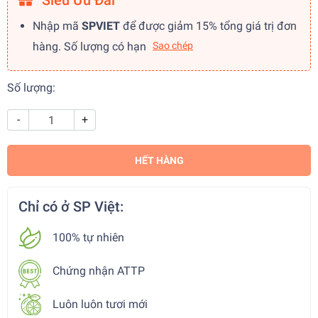
Siêu Ưu Đãi
Nhập mã
SPVIET
để được giảm 15% tổng giá trị đơn
hàng. Số lượng có hạn
Sao chép
Số lượng:
-
+
HẾT HÀNG
Chỉ có ở SP Việt:
100% tự nhiên
Chứng nhận ATTP
Luôn luôn tươi mới