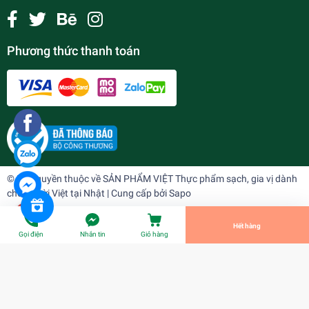
Phương thức thanh toán
Bột rau câu dẻo Thành phát ( 15gr)
¥0
undefined
© Bản quyền thuộc về
SẢN PHẨM VIỆT Thực phẩm sạch, gia vị dành
cho người Việt tại Nhật
| Cung cấp bởi
Sapo
Tiến Hành Thanh Toán
Hết hàng
Gọi điện
Nhắn tin
Giỏ hàng