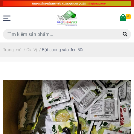
0
Trang chủ
/
Gia Vị
/
Bột sương sáo đen 50r