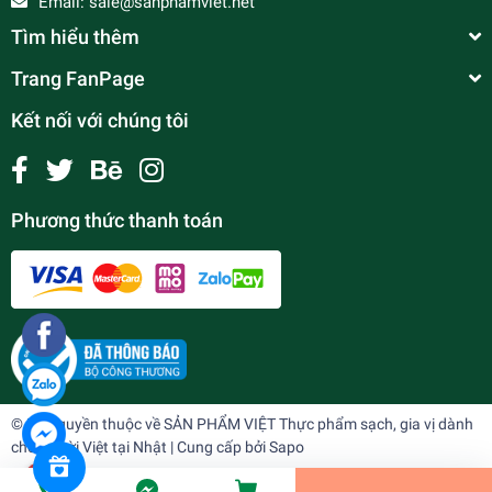
Email:
sale@sanphamviet.net
Tìm hiểu thêm
Trang FanPage
Kết nối với chúng tôi
Phương thức thanh toán
Bột sương sáo đen 50r
¥250
undefined
© Bản quyền thuộc về
SẢN PHẨM VIỆT Thực phẩm sạch, gia vị dành
cho người Việt tại Nhật
| Cung cấp bởi
Sapo
Tiến Hành Thanh Toán