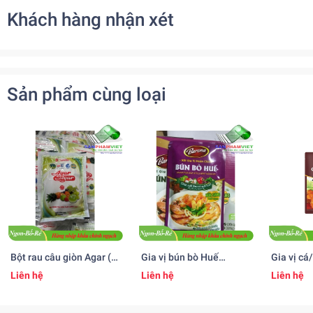
Khách hàng nhận xét
Sản phẩm cùng loại
Bột rau câu giòn Agar (
Gia vị bún bò Huế
Gia vị cá/
25gr )
Barona
Barona
Liên hệ
Liên hệ
Liên hệ