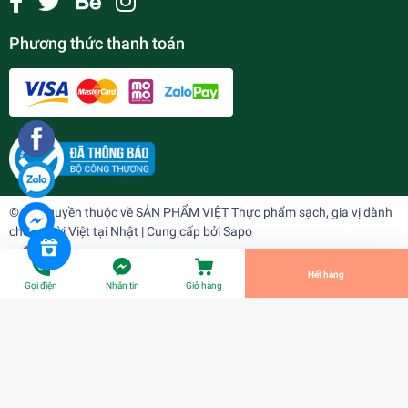
Phương thức thanh toán
Bún tươi ( 300 gr)
¥135
undefined
© Bản quyền thuộc về
SẢN PHẨM VIỆT Thực phẩm sạch, gia vị dành
cho người Việt tại Nhật
| Cung cấp bởi
Sapo
Tiến Hành Thanh Toán
Hết hàng
Gọi điện
Nhắn tin
Giỏ hàng