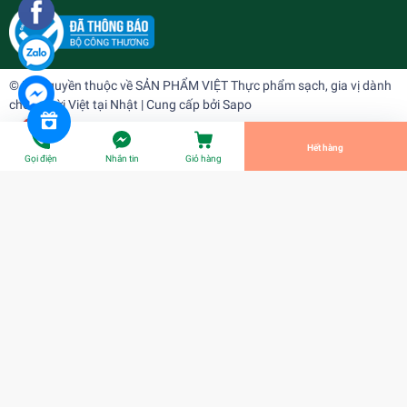
Cá Chép nguyên con ichiba
¥1.100
undefined
© Bản quyền thuộc về
SẢN PHẨM VIỆT Thực phẩm sạch, gia vị dành
cho người Việt tại Nhật
| Cung cấp bởi
Sapo
Tiến Hành Thanh Toán
Hết hàng
Gọi điện
Nhắn tin
Giỏ hàng
Cá Chép nguyên con ichiba
¥1.100
Title: