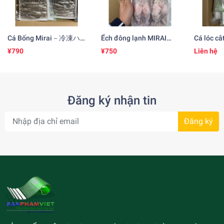
Cá Bống Mirai－冷凍ハ
Ếch đông lạnh MIRAI
Cá lóc cắ
ゼ
(500gr)冷凍カエル
凍ライギ
¥790
¥750
Liên hệ
Đăng ký nhận tin
Đăng ký