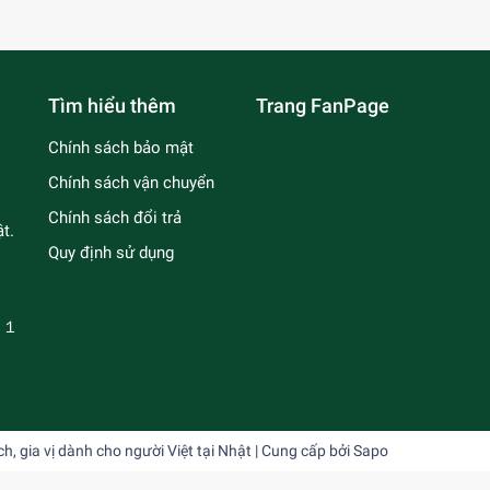
Tìm hiểu thêm
Trang FanPage
Chính sách bảo mật
Chính sách vận chuyển
Chính sách đổi trả
t.
Quy định sử dụng
－１
 gia vị dành cho người Việt tại Nhật
| Cung cấp bởi
Sapo