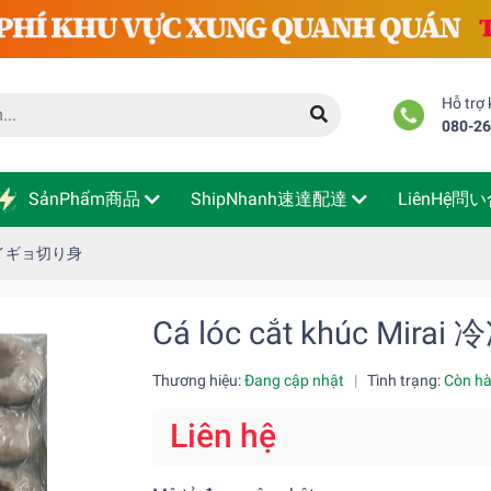
Hỗ trợ
080-2
SảnPhẩm商品
ShipNhanh速達配達
LiênHệ問
 冷凍ライギョ切り身
Cá lóc cắt khúc M
Thương hiệu:
Đang cập nhật
|
Tình trạng:
Còn h
Liên hệ