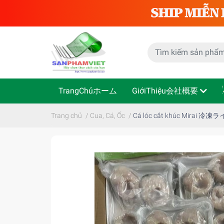
TrangChủホーム
GiớiThiệu会社概要
Trang chủ
/
Cua, Cá, Ốc
/
Cá lóc cắt khúc Mirai