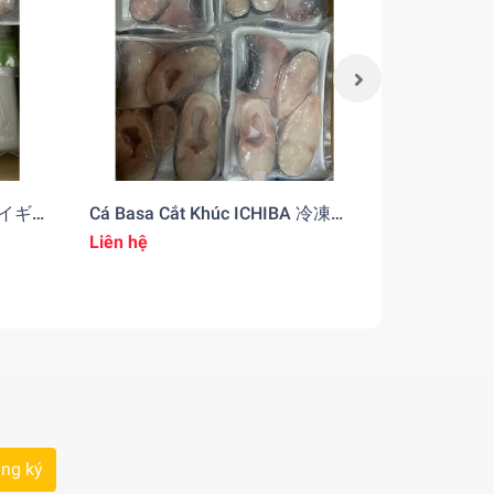
凍ライギ
Cá Basa Cắt Khúc ICHIBA 冷凍バ
Cá Chim
サ魚切り身
マ
Liên hệ
Liên hệ
ng ký