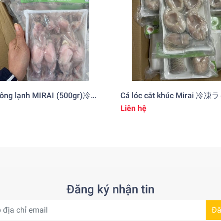
đông lạnh MIRAI (500gr)冷凍
Cá lóc cắt khúc Mirai 冷
ル
ョ切り身
Liên hệ
Đăng ký nhận tin
Đă