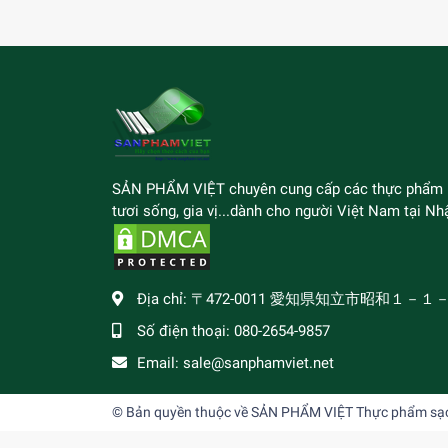
SẢN PHẨM VIỆT chuyên cung cấp các thực phẩm
tươi sống, gia vị...dành cho người Việt Nam tại Nhậ
Địa chỉ:
〒472-0011 愛知県知立市昭和１－１
Số điện thoại:
080-2654-9857
Email:
sale@sanphamviet.net
© Bản quyền thuộc về
SẢN PHẨM VIỆT Thực phẩm sạch,