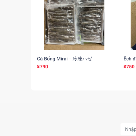
Cá Bống Mirai－冷凍ハゼ
Ếch 
カエ
¥790
¥750