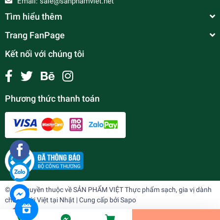
Email:
sale@sanphamviet.net
Tìm hiểu thêm
Trang FanPage
Kết nối với chúng tôi
Phương thức thanh toán
chân gà ủ muối
¥620
undefined
© Bản quyền thuộc về
SẢN PHẨM VIỆT Thực phẩm sạch, gia vị dành
cho người Việt tại Nhật
| Cung cấp bởi
Sapo
Tiến Hành Thanh Toán