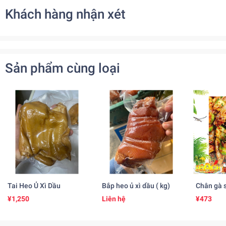
Khách hàng nhận xét
Sản phẩm cùng loại
Tai Heo Ủ Xì Dầu
Bắp heo ủ xì dầu ( kg)
Chân gà s
¥1,250
Liên hệ
¥473