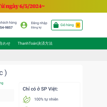
 khách hàng
Đăng nhập
Giỏ hàng
0
654-9857
Đăng ký
い合わせ
ThanhToán決済方法
c )
ng
Chỉ có ở SP Việt:
100% tự nhiên