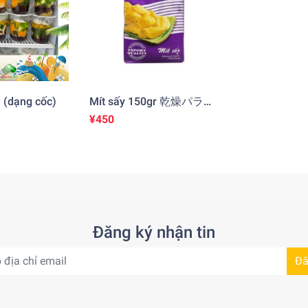
 (dạng cốc)
Mít sấy 150gr 乾燥パラミ
ツ
¥450
Đăng ký nhận tin
Đă