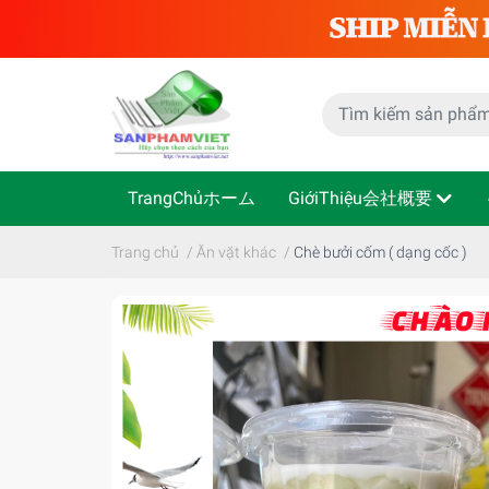
TrangChủホーム
GiớiThiệu会社概要
Trang chủ
/
Ăn vặt khác
/
Chè bưởi cốm ( dạng cốc )