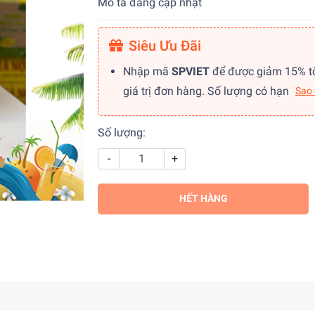
Mô tả đang cập nhật
Siêu Ưu Đãi
Nhập mã
SPVIET
để được giảm 15% t
giá trị đơn hàng. Số lượng có hạn
Sao
Số lượng:
-
+
HẾT HÀNG