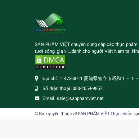
SẢN PHẨM VIỆT chuyên cung cấp các thực phẩm
tươi sống, gia vị...dành cho người Việt Nam tại Nhậ
Địa chỉ:
〒472-0011 愛知県知立市昭和１－１
Số điện thoại:
080-2654-9857
Email:
sale@sanphamviet.net
© Bản quyền thuộc về
SẢN PHẨM VIỆT Thực phẩm sạch,