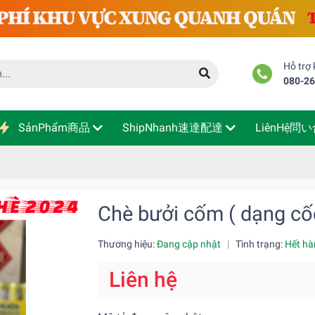
Hỗ trợ
080-2
SảnPhẩm商品
ShipNhanh速達配達
LiênHệ問
Chè bưởi cốm ( dạng cố
Thương hiệu:
Đang cập nhật
|
Tình trạng:
Hết hà
Liên hệ