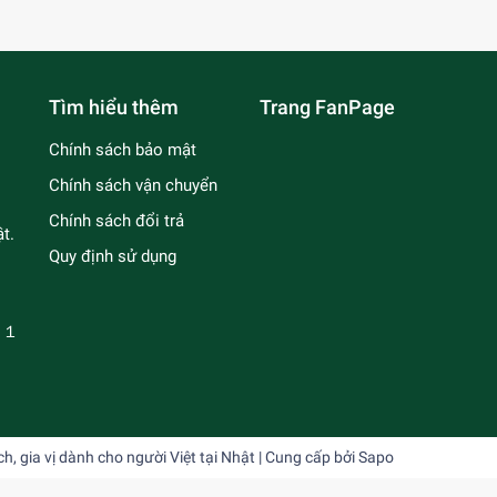
Tìm hiểu thêm
Trang FanPage
Chính sách bảo mật
Chính sách vận chuyển
Chính sách đổi trả
t.
Quy định sử dụng
－１
 gia vị dành cho người Việt tại Nhật
| Cung cấp bởi
Sapo