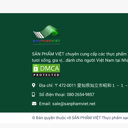
SẢN PHẨM VIỆT chuyên cung cấp các thực phẩm
tươi sống, gia vị...dành cho người Việt Nam tại Nhậ
Địa chỉ:
〒472-0011 愛知県知立市昭和１－１
Số điện thoại:
080-2654-9857
Email:
sale@sanphamviet.net
© Bản quyền thuộc về
SẢN PHẨM VIỆT Thực phẩm sạch,