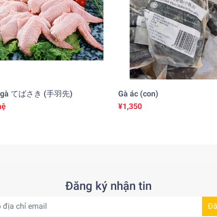
h gà てばさき (手羽先)
Gà ác (con)
hệ
¥1,350
Đăng ký nhận tin
Đă