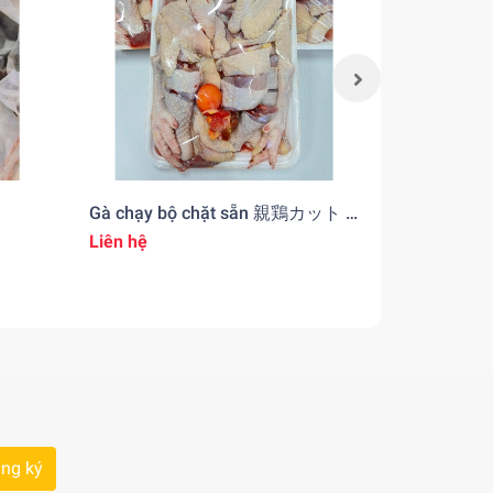
Gà chạy bộ chặt sẵn 親鶏カット (
Đùi Gà N
con )
グ アメリ
Liên hệ
Liên hệ
ng ký