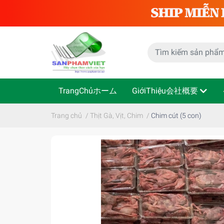
TrangChủホーム
GiớiThiệu会社概要
Trang chủ
/
Thịt Gà, Vịt, Chim
/
Chim cút (5 con)