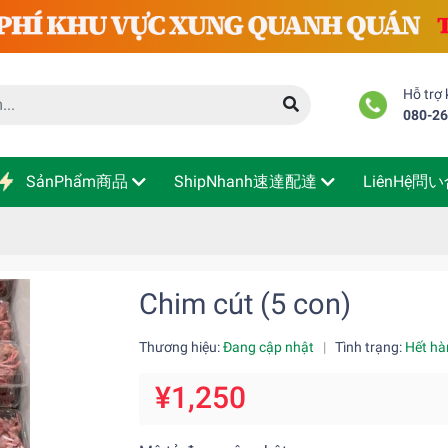
Hỗ trợ
080-2
SảnPhẩm商品
ShipNhanh速達配達
LiênHệ問
Chim cút (5 con)
Thương hiệu:
Đang cập nhật
|
Tình trạng:
Hết hà
¥1,250