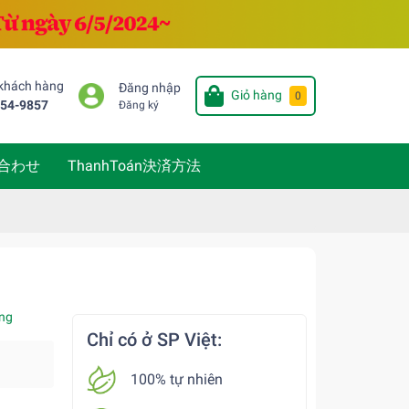
 khách hàng
Đăng nhập
Giỏ hàng
0
654-9857
Đăng ký
い合わせ
ThanhToán決済方法
ng
Chỉ có ở SP Việt:
100% tự nhiên