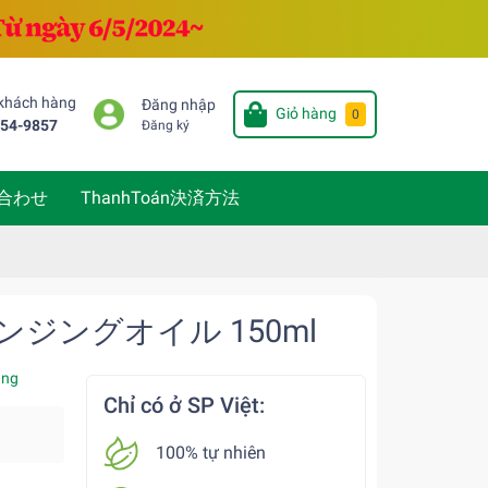
 khách hàng
Đăng nhập
Giỏ hàng
0
654-9857
Đăng ký
い合わせ
ThanhToán決済方法
ンジングオイル 150ml
àng
Chỉ có ở SP Việt:
100% tự nhiên