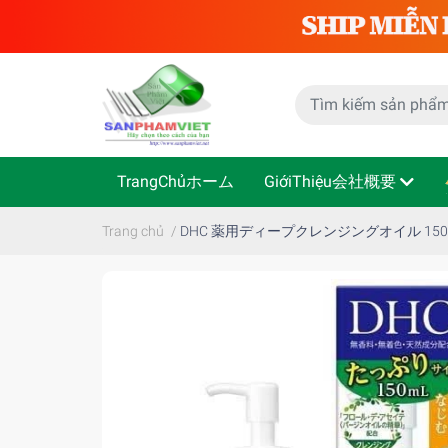
TrangChủホーム
GiớiThiệu会社概要
Trang chủ
/
DHC 薬用ディープクレンジングオイル 150