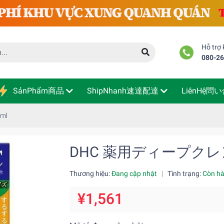
Hỗ trợ
080-2
SảnPhẩm商品
ShipNhanh速達配達
LiênHệ問
ml
DHC 薬用ディープクレ
Thương hiệu:
Đang cập nhật
|
Tình trạng:
Còn h
¥1,561