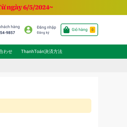
 khách hàng
Đăng nhập
Giỏ hàng
0
654-9857
Đăng ký
い合わせ
ThanhToán決済方法