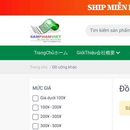
TrangChủホーム
GiớiThiệu会社概要
Trang chủ
/
Đồ uống khác
Đồ
MỨC GIÁ
Giá dưới 100¥
100¥ - 200¥
S
200¥ - 300¥
300¥ - 500¥