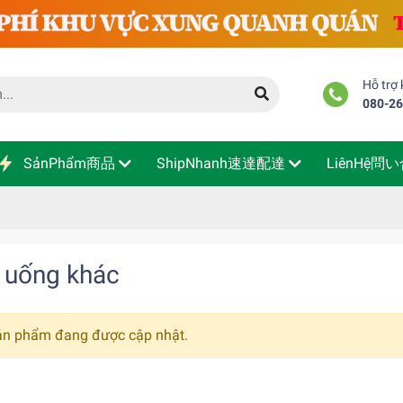
Hỗ trợ
080-2
SảnPhẩm商品
ShipNhanh速達配達
LiênHệ問
 uống khác
ản phẩm đang được cập nhật.