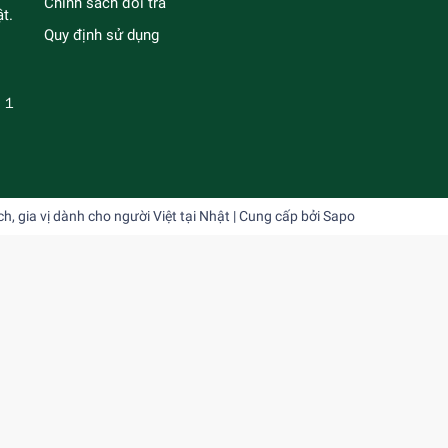
Chính sách đổi trả
t.
Quy định sử dụng
－１
 gia vị dành cho người Việt tại Nhật
| Cung cấp bởi
Sapo