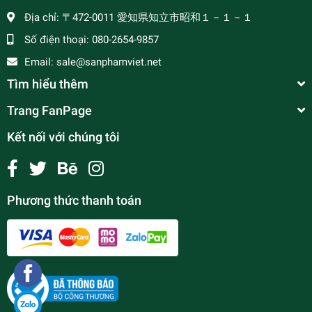
Địa chỉ:
〒472-0011 愛知県知立市昭和１－１－１
Số điện thoại:
080-2654-9857
Email:
sale@sanphamviet.net
Tìm hiểu thêm
Trang FanPage
Kết nối với chúng tôi
Phương thức thanh toán
Đỗ Xanh Tác Vỏ Thuần Việt 黄豆 400g
¥250
undefined