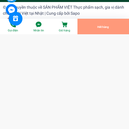
© Bản quyền thuộc về
SẢN PHẨM VIỆT Thực phẩm sạch, gia vị dành
cho người Việt tại Nhật
| Cung cấp bởi
Sapo
Tiến Hành Thanh Toán
Hết hàng
Gọi điện
Nhắn tin
Giỏ hàng
Đỗ Xanh Tác Vỏ Thuần Việt 黄豆 400g
¥250
Title:
Title