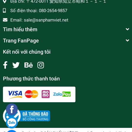
Địa chỉ:
〒472-0011 愛知県知立市昭和１－１－１
Số điện thoại:
080-2654-9857
Email:
sale@sanphamviet.net
Tìm hiểu thêm
Trang FanPage
Kết nối với chúng tôi
Phương thức thanh toán
Dừa già ( quả )
¥305
undefined