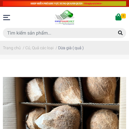
0
Trang chủ
/
Củ, Quả các loại
/
Dừa già ( quả )