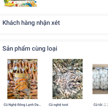
Khách hàng nhận xét
Sản phẩm cùng loại
Củ Nghệ Đông Lạnh DaI-
Củ nghệ tươi
Củ tỏi ニ