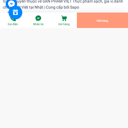
© Bản quyền thuộc về
SẢN PHẨM VIỆT Thực phẩm sạch, gia vị dành
cho người Việt tại Nhật
| Cung cấp bởi
Sapo
Tiến Hành Thanh Toán
Hết hàng
Gọi điện
Nhắn tin
Giỏ hàng
Dừa già ( quả )
¥305
Title:
Title