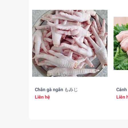
Chân gà ngắn もみじ
Cán
Liên hệ
Liên 