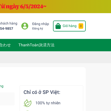
 khách hàng
Đăng nhập
Giỏ hàng
0
654-9857
Đăng ký
い合わせ
ThanhToán決済方法
ng
Chỉ có ở SP Việt:
100% tự nhiên