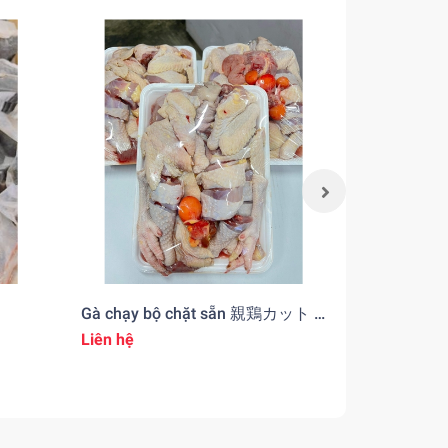
Gà chạy bộ chặt sẵn 親鶏カット (
Nhộng tằ
con )
Liên hệ
¥590