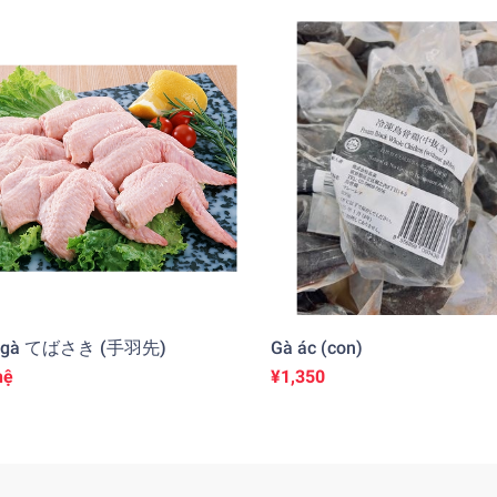
h gà てばさき (手羽先)
Gà ác (con)
hệ
¥1,350