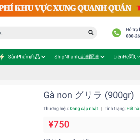
Hỗ trợ
080-2
SảnPhẩm商品
ShipNhanh速達配達
LiênHệ問
Gà non グリラ (900gr)
Thương hiệu:
Đang cập nhật
|
Tình trạng:
Hết hà
¥750