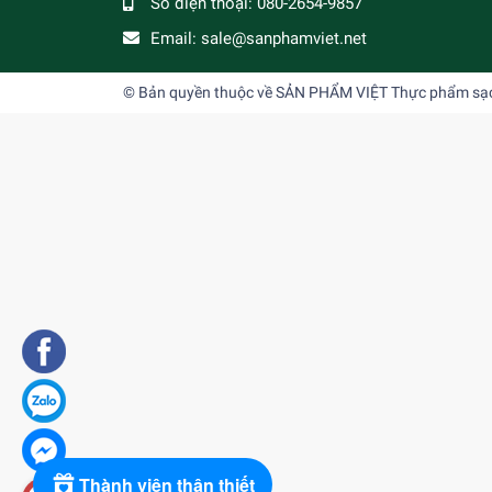
Số điện thoại:
080-2654-9857
Email:
sale@sanphamviet.net
© Bản quyền thuộc về
SẢN PHẨM VIỆT Thực phẩm sạch,
Thành viên thân thiết