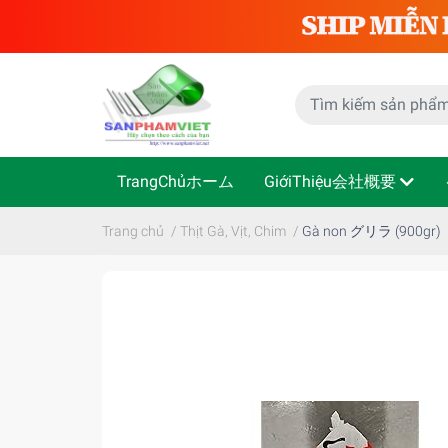
TrangChủホーム
GiớiThiệu会社概要
Trang chủ
/
Thịt Gà, Vịt, Chim
/
Gà non グリラ (900gr)