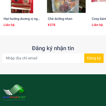
Hạt hướng dương vị ngũ
Chè dưỡng nhan
Cosy bán
vị hương 五香粉味のひま
Liên hệ
¥378
Liên hệ
わりの種(260gr)
Đăng ký nhận tin
Đăng ký