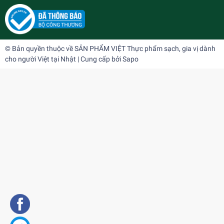
© Bản quyền thuộc về
SẢN PHẨM VIỆT Thực phẩm sạch, gia vị dành
cho người Việt tại Nhật
| Cung cấp bởi
Sapo
Hạt hướng dương vị dừa ココナッツ味のひまわ
りの種 200gr
¥0