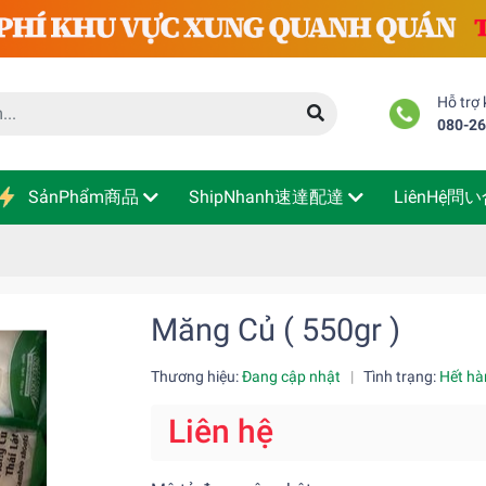
Hỗ trợ
080-2
SảnPhẩm商品
ShipNhanh速達配達
LiênHệ問
Măng Củ ( 550gr )
Thương hiệu:
Đang cập nhật
|
Tình trạng:
Hết hà
Liên hệ