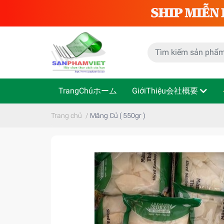
TrangChủホーム
GiớiThiệu会社概要
Trang chủ
/
Măng Củ ( 550gr )