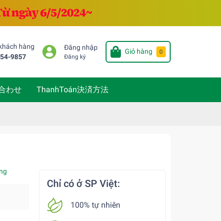
 khách hàng
Đăng nhập
Giỏ hàng
0
654-9857
Đăng ký
い合わせ
ThanhToán決済方法
ng
Chỉ có ở SP Việt:
100% tự nhiên