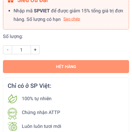
Siêu Ưu Đãi
Nhập mã
SPVIET
để được giảm 15% tổng giá trị đơn
hàng. Số lượng có hạn
Sao chép
Số lượng:
-
+
HẾT HÀNG
Chỉ có ở SP Việt:
100% tự nhiên
Chứng nhận ATTP
Luôn luôn tươi mới