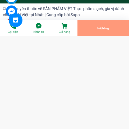
© Bản quyền thuộc về
SẢN PHẨM VIỆT Thực phẩm sạch, gia vị dành
cho người Việt tại Nhật
| Cung cấp bởi
Sapo
Tiến Hành Thanh Toán
Hết hàng
Gọi điện
Nhắn tin
Giỏ hàng
Mướp hương (tính theo kg)
¥0
Title:
Title