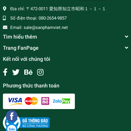
Địa chỉ:
〒472-0011 愛知県知立市昭和１－１－１
Số điện thoại:
080-2654-9857
Email:
sale@sanphamviet.net
Tìm hiểu thêm
Trang FanPage
Kết nối với chúng tôi
Phương thức thanh toán
Mướp hương (tính theo kg)
¥0
undefined