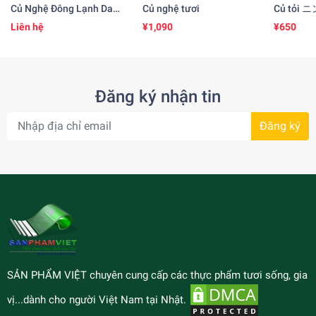
Củ Nghệ Đông Lạnh DaI-
Củ nghệ tươi
Củ tỏi ニ
IChi ( 250gr )
1kg)
Liên hệ
¥1,090
¥650
Đăng ký nhận tin
Đăng ký
SẢN PHẨM VIỆT chuyên cung cấp các thực phẩm tươi sống, gia
vị...dành cho người Việt Nam tại Nhật.