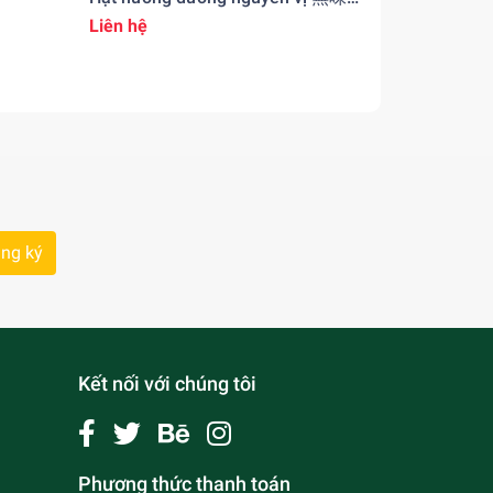
のひまわりの種 200gr
Liên hệ
Liên hệ
ng ký
Kết nối với chúng tôi
Phương thức thanh toán