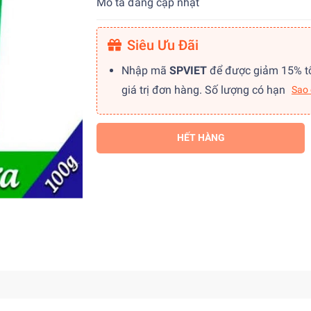
Mô tả đang cập nhật
Siêu Ưu Đãi
Nhập mã
SPVIET
để được giảm 15% t
giá trị đơn hàng. Số lượng có hạn
Sao
HẾT HÀNG