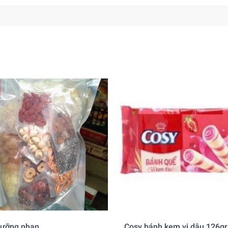
dưỡng nhan
Cosy bánh kem vị dâu 126gr