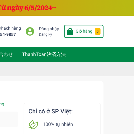
 khách hàng
Đăng nhập
Giỏ hàng
0
654-9857
Đăng ký
い合わせ
ThanhToán決済方法
ng
Chỉ có ở SP Việt:
100% tự nhiên