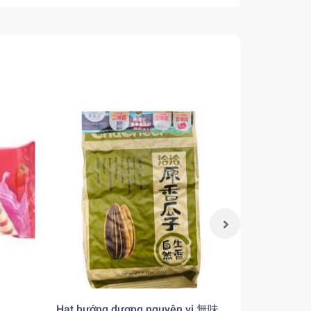
Hạt hướng dương nguyên vị 無味
Lương Khô