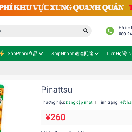
Hỗ trợ
080-2
SảnPhẩm商品
ShipNhanh速達配達
LiênHệ問
Pinattsu
Thương hiệu:
Đang cập nhật
|
Tình trạng:
Hết hà
¥260