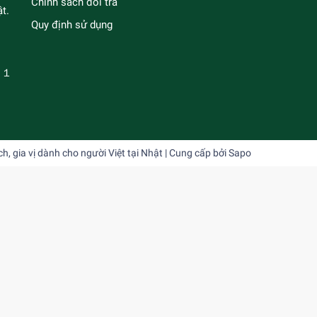
Chính sách đổi trả
t.
Quy định sử dụng
－１
 gia vị dành cho người Việt tại Nhật
| Cung cấp bởi
Sapo