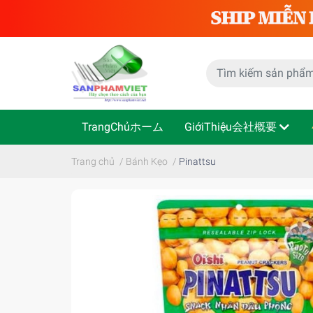
TrangChủホーム
GiớiThiệu会社概要
Trang chủ
/
Bánh Kẹo
/
Pinattsu