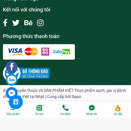
Kết nối với chúng tôi
Phương thức thanh toán
© Bản quyền thuộc về
SẢN PHẨM VIỆT Thực phẩm sạch, gia vị dành
cho người Việt tại Nhật
| Cung cấp bởi
Sapo
Sản phẩm
Tin tức
Gọi điện
Nhắn tin
Ưu đãi