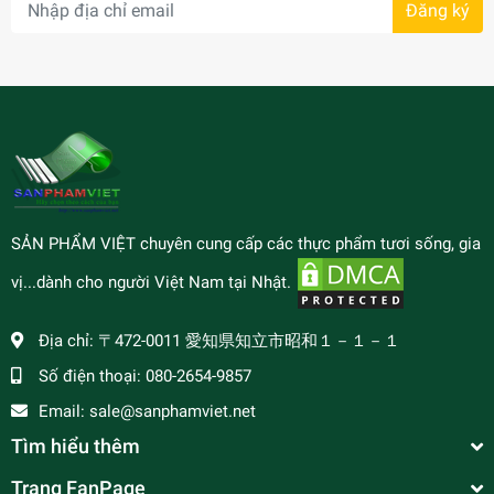
Đăng ký
SẢN PHẨM VIỆT chuyên cung cấp các thực phẩm tươi sống, gia
vị...dành cho người Việt Nam tại Nhật.
Địa chỉ:
〒472-0011 愛知県知立市昭和１－１－１
Số điện thoại:
080-2654-9857
Email:
sale@sanphamviet.net
Tìm hiểu thêm
Trang FanPage