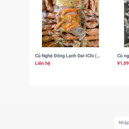
Củ Nghệ Đông Lạnh DaI-IChi (
Củ ng
250gr )
Liên hệ
¥1,09