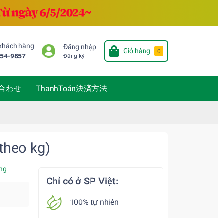
 khách hàng
Đăng nhập
Giỏ hàng
0
654-9857
Đăng ký
い合わせ
ThanhToán決済方法
 theo kg)
ng
Chỉ có ở SP Việt:
100% tự nhiên