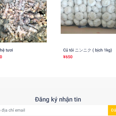
hệ tươi
Củ tỏi ニンニク ( bịch 1kg)
0
¥650
Đăng ký nhận tin
Đă