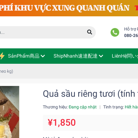
Hỗ trợ
080-2
SảnPhẩm商品
ShipNhanh速達配達
LiênHệ問
theo kg)
Quả sầu riêng tươi (tính
Thương hiệu:
Đang cập nhật
|
Tình trạng:
Hết hà
¥1,850