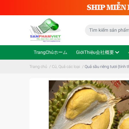
TrangChủホーム
GiớiThiệu会社概要
Trang chủ
/
Củ, Quả các loại
/
Quả sầu riêng tươi (tính 