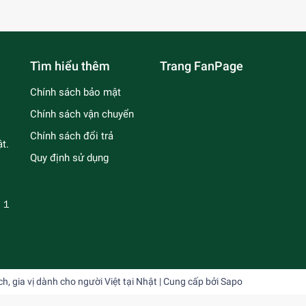
Tìm hiểu thêm
Trang FanPage
Chính sách bảo mật
Chính sách vận chuyển
Chính sách đổi trả
t.
Quy định sử dụng
－１
 gia vị dành cho người Việt tại Nhật
| Cung cấp bởi
Sapo