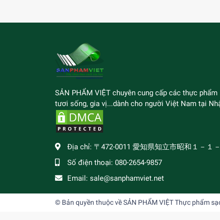
SẢN PHẨM VIỆT chuyên cung cấp các thực phẩm
tươi sống, gia vị...dành cho người Việt Nam tại Nhậ
Địa chỉ:
〒472-0011 愛知県知立市昭和１－１
Số điện thoại:
080-2654-9857
Email:
sale@sanphamviet.net
© Bản quyền thuộc về
SẢN PHẨM VIỆT Thực phẩm sạch,