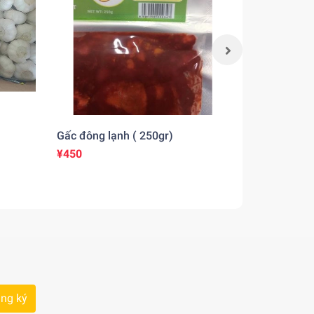
Gấc đông lạnh ( 250gr)
Gấc đông l
¥450
¥725
ng ký