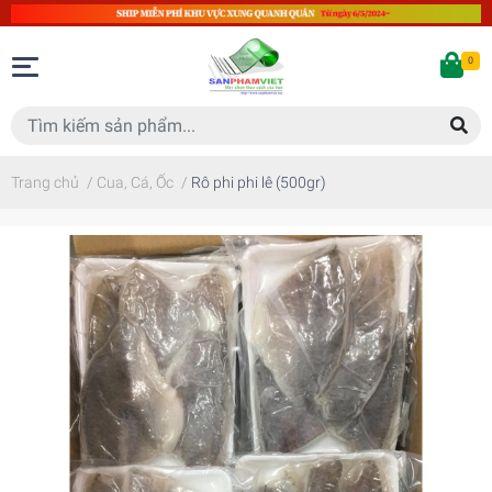
0
Trang chủ
/
Cua, Cá, Ốc
/
Rô phi phi lê (500gr)