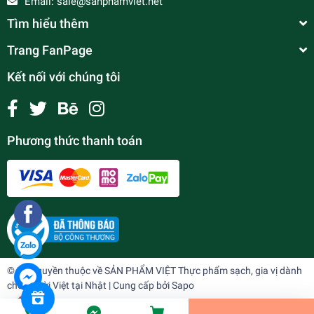
Email:
sale@sanphamviet.net
Tìm hiểu thêm
Trang FanPage
Kết nối với chúng tôi
Phương thức thanh toán
Rô phi phi lê (500gr)
¥760
undefined
© Bản quyền thuộc về
SẢN PHẨM VIỆT Thực phẩm sạch, gia vị dành
cho người Việt tại Nhật
| Cung cấp bởi
Sapo
Tiến Hành Thanh Toán