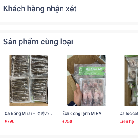
Khách hàng nhận xét
Sản phẩm cùng loại
Cá Bống Mirai－冷凍ハ
Ếch đông lạnh MIRAI
Cá lóc cắ
ゼ
(500gr)冷凍カエル
凍ライギ
¥790
¥750
Liên hệ