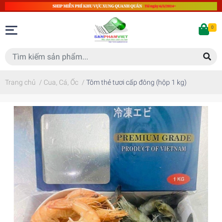
0
Trang chủ
/
Cua, Cá, Ốc
/
Tôm thẻ tươi cấp đông (hộp 1 kg)