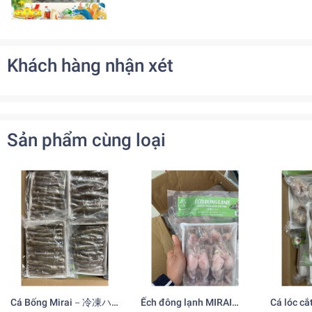
Khách hàng nhận xét
Sản phẩm cùng loại
Cá Bống Mirai－冷凍ハ
Ếch đông lạnh MIRAI
Cá lóc cắ