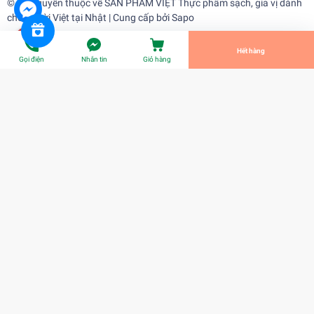
© Bản quyền thuộc về
SẢN PHẨM VIỆT Thực phẩm sạch, gia vị dành
cho người Việt tại Nhật
| Cung cấp bởi
Sapo
Tiến Hành Thanh Toán
Hết hàng
Gọi điện
Nhắn tin
Giỏ hàng
Tôm thẻ tươi cấp đông (hộp 1 kg)
¥1.850
Title:
Title