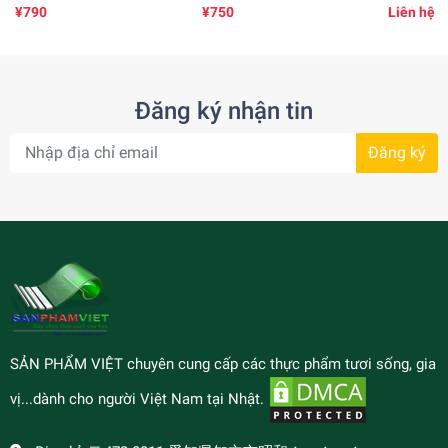
ゼ
(500gr)冷凍カエル
凍ライギ
¥790
¥750
Liên hệ
Đăng ký nhận tin
Đăng ký
SẢN PHẨM VIỆT chuyên cung cấp các thực phẩm tươi sống, gia
vị...dành cho người Việt Nam tại Nhật.