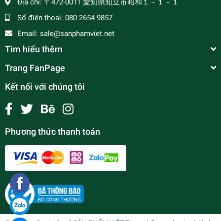
Địa chỉ:
〒472-0011 愛知県知立市昭和１－１－１
Số điện thoại:
080-2654-9857
Email:
sale@sanphamviet.net
Tìm hiểu thêm
Trang FanPage
Kết nối với chúng tôi
Phương thức thanh toán
Tôm thẻ tươi cấp đông (hộp 1 kg)
¥1.850
undefined