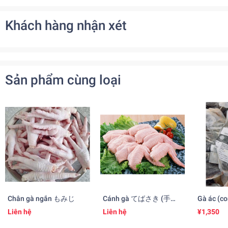
Khách hàng nhận xét
Sản phẩm cùng loại
Chân gà ngắn もみじ
Cánh gà てばさき (手羽
Gà ác (co
先)
Liên hệ
Liên hệ
¥1,350