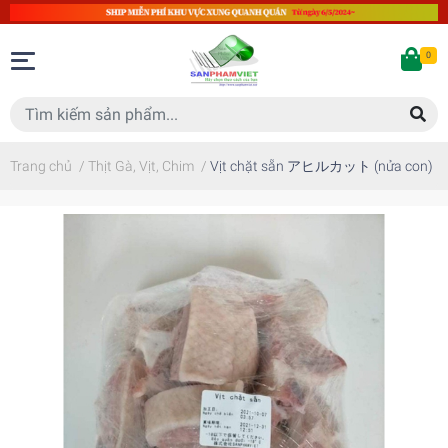
0
Trang chủ
/
Thịt Gà, Vịt, Chim
/
Vịt chặt sẵn アヒルカット (nửa con)