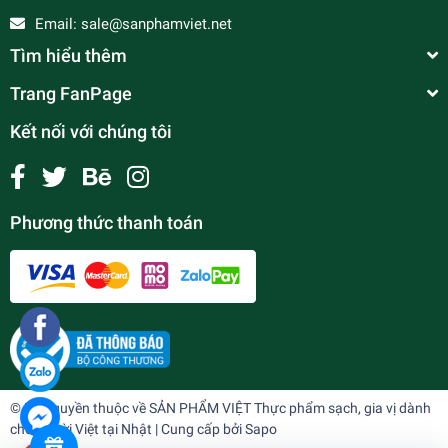
Email:
sale@sanphamviet.net
Tìm hiểu thêm
Trang FanPage
Kết nối với chúng tôi
Phương thức thanh toán
Vịt chặt sẵn アヒルカット (nửa con)
¥0
undefined
© Bản quyền thuộc về
SẢN PHẨM VIỆT Thực phẩm sạch, gia vị dành
cho người Việt tại Nhật
| Cung cấp bởi
Sapo