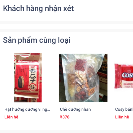
Khách hàng nhận xét
Sản phẩm cùng loại
Hạt hướng dương vị ngũ
Chè dưỡng nhan
Cosy bán
vị hương 五香粉味のひま
Liên hệ
¥378
Liên hệ
わりの種(260gr)