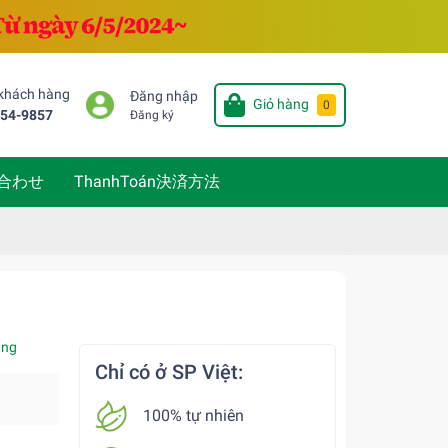
 khách hàng
Đăng nhập
Giỏ hàng
0
654-9857
Đăng ký
い合わせ
ThanhToán決済方法
àng
Chỉ có ở SP Việt:
100% tự nhiên