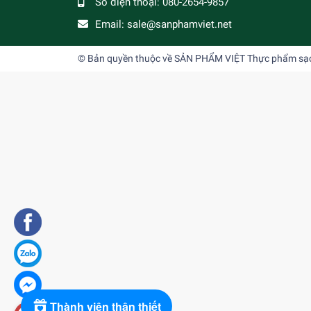
Số điện thoại:
080-2654-9857
Email:
sale@sanphamviet.net
© Bản quyền thuộc về
SẢN PHẨM VIỆT Thực phẩm sạch,
Thành viên thân thiết