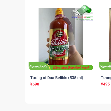
Tương ớt Dua Belibis (535 ml)
Tương
¥690
¥495