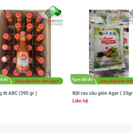
 ớt ABC (395 gr )
Bột rau câu giòn Agar ( 25gr
Liên hệ