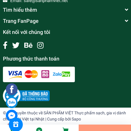
Email:
sale@sanphamviet.net
Tìm hiểu thêm
Trang FanPage
Kết nối với chúng tôi
Phương thức thanh toán
CẢI NHÚN
¥738
undefined
© Bản quyền thuộc về
SẢN PHẨM VIỆT Thực phẩm sạch, gia vị dành
cho người Việt tại Nhật
| Cung cấp bởi
Sapo
Tiến Hành Thanh Toán