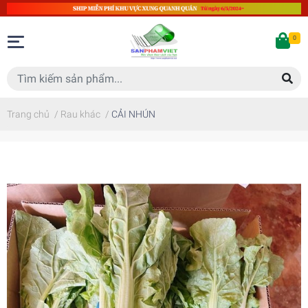
0
Trang chủ
/
Rau khác
/
CẢI NHÚN