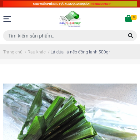
0
Trang chủ
/
Rau khác
/
Lá dứa ,lá nếp đông lạnh 500gr