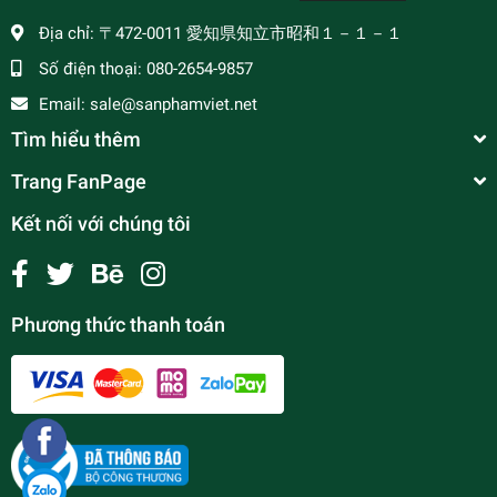
Địa chỉ:
〒472-0011 愛知県知立市昭和１－１－１
Số điện thoại:
080-2654-9857
Email:
sale@sanphamviet.net
Tìm hiểu thêm
Trang FanPage
Kết nối với chúng tôi
Phương thức thanh toán
Lá dứa ,lá nếp đông lạnh 500gr
¥1.090
undefined