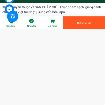
© Bản quyền thuộc về
SẢN PHẨM VIỆT Thực phẩm sạch, gia vị dành
cho người Việt tại Nhật
| Cung cấp bởi
Sapo
Tiến Hành Thanh Toán
Thêm vào giỏ
Gọi điện
Nhắn tin
Giỏ hàng
Lá dứa ,lá nếp đông lạnh 500gr
¥1.090