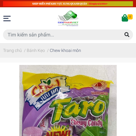
0
Trang chủ
/
Bánh Kẹo
/
Chew khoai môn