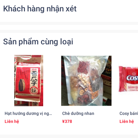
Khách hàng nhận xét
Sản phẩm cùng loại
Hạt hướng dương vị ngũ
Chè dưỡng nhan
Cosy bán
vị hương 五香粉味のひま
126gr
Liên hệ
¥378
Liên hệ
わりの種(260gr)