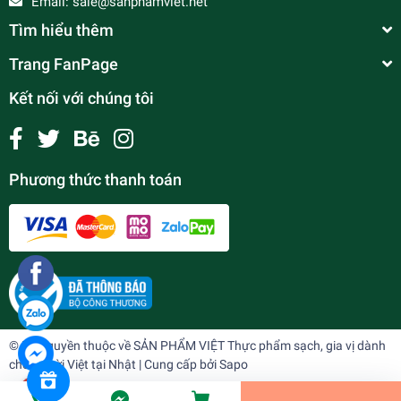
Email:
sale@sanphamviet.net
Tìm hiểu thêm
Trang FanPage
Kết nối với chúng tôi
Phương thức thanh toán
Chew khoai môn
¥189
undefined
© Bản quyền thuộc về
SẢN PHẨM VIỆT Thực phẩm sạch, gia vị dành
cho người Việt tại Nhật
| Cung cấp bởi
Sapo
Tiến Hành Thanh Toán