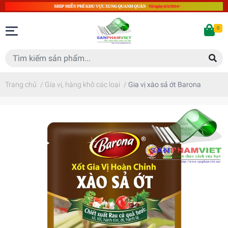
0
Trang chủ
/
Gia vị, hàng khô các loại
/
Gia vị xào sả ớt Barona