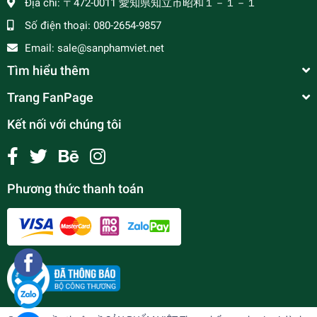
Địa chỉ:
〒472-0011 愛知県知立市昭和１－１－１
Số điện thoại:
080-2654-9857
Email:
sale@sanphamviet.net
Tìm hiểu thêm
Trang FanPage
Kết nối với chúng tôi
Phương thức thanh toán
Gia vị xào sả ớt Barona
¥0
undefined