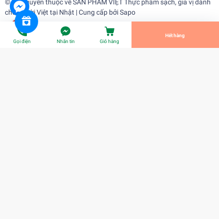
© Bản quyền thuộc về
SẢN PHẨM VIỆT Thực phẩm sạch, gia vị dành
cho người Việt tại Nhật
| Cung cấp bởi
Sapo
Tiến Hành Thanh Toán
Hết hàng
Gọi điện
Nhắn tin
Giỏ hàng
Gia vị xào sả ớt Barona
¥0
Title:
Title