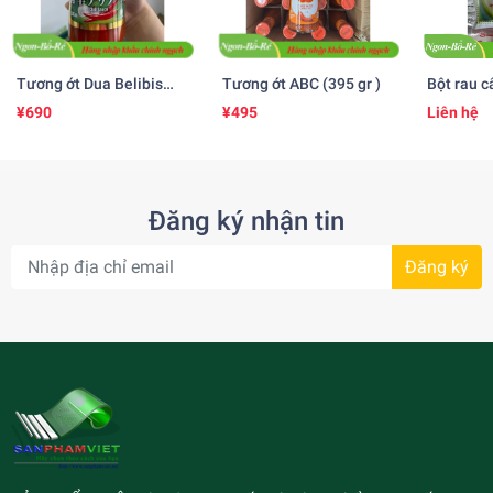
Tương ớt Dua Belibis
Tương ớt ABC (395 gr )
Bột rau c
(535 ml)
25gr )
¥690
¥495
Liên hệ
Đăng ký nhận tin
Đăng ký