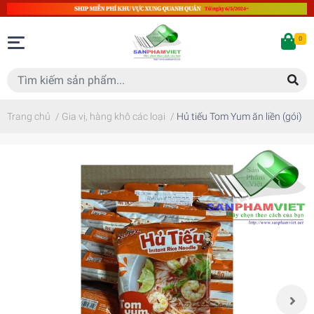
0
Trang chủ
/
Gia vị, hàng khô các loại
/
Hủ tiếu Tom Yum ăn liền (gói)