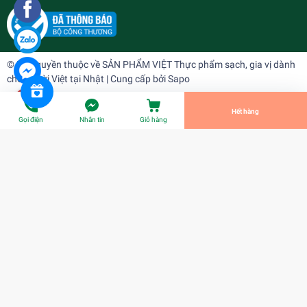
Hủ tiếu Tom Yum ăn liền (gói)
¥0
undefined
© Bản quyền thuộc về
SẢN PHẨM VIỆT Thực phẩm sạch, gia vị dành
cho người Việt tại Nhật
| Cung cấp bởi
Sapo
Tiến Hành Thanh Toán
Hết hàng
Gọi điện
Nhắn tin
Giỏ hàng
Hủ tiếu Tom Yum ăn liền (gói)
¥0
Title: