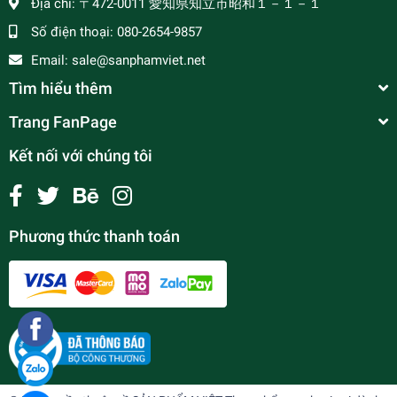
Địa chỉ:
〒472-0011 愛知県知立市昭和１－１－１
Số điện thoại:
080-2654-9857
Email:
sale@sanphamviet.net
Tìm hiểu thêm
Trang FanPage
Kết nối với chúng tôi
Phương thức thanh toán
Mì Siu Kay Hải Sản
¥0
undefined