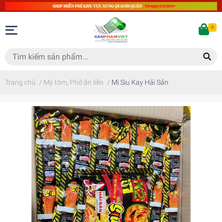
0
Trang chủ
/
Mỳ tôm, Phở ăn liền
/
Mì Siu Kay Hải Sản