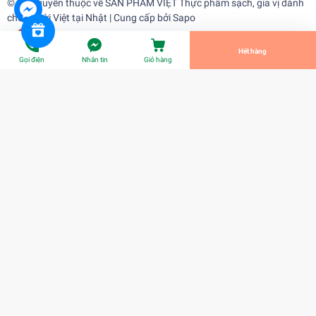
© Bản quyền thuộc về
SẢN PHẨM VIỆT Thực phẩm sạch, gia vị dành
cho người Việt tại Nhật
| Cung cấp bởi
Sapo
Tiến Hành Thanh Toán
Hết hàng
Gọi điện
Nhắn tin
Giỏ hàng
Mì Siu Kay Hải Sản
¥0
Title:
Title