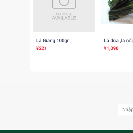
Lá Giang 100gr
Lá dứa ,lá n
500gr
¥221
¥1,090