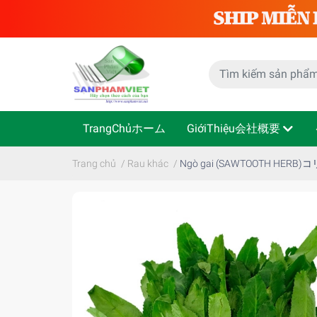
TrangChủホーム
GiớiThiệu会社概要
Trang chủ
/
Rau khác
/
Ngò gai (SAWTOOTH HER