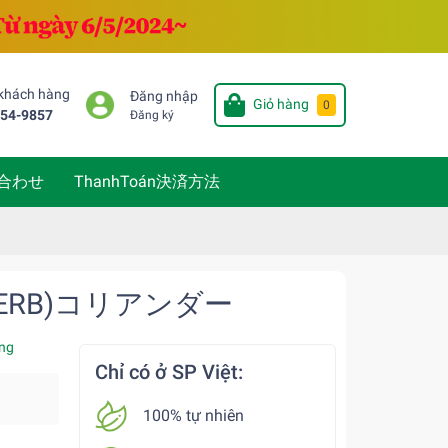
 khách hàng
Đăng nhập
Giỏ hàng
0
654-9857
Đăng ký
い合わせ
ThanhToán決済方法
H HERB)コリアンダー
ng
Chỉ có ở SP Việt:
100% tự nhiên