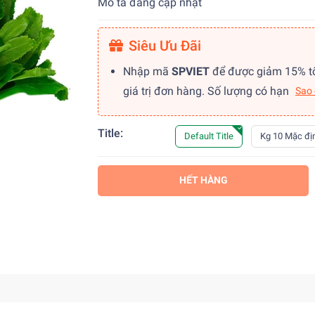
Mô tả đang cập nhật
Siêu Ưu Đãi
Nhập mã
SPVIET
để được giảm 15% t
giá trị đơn hàng. Số lượng có hạn
Sao
Title:
Default Title
Kg 10 Mặc đị
HẾT HÀNG