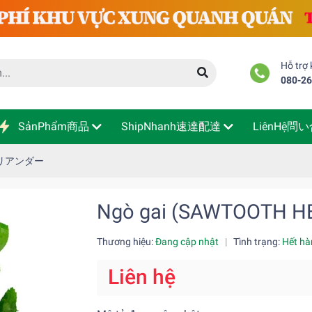
Hỗ trợ
080-2
SảnPhẩm商品
ShipNhanh速達配達
LiênHệ問
B)コリアンダー
Ngò gai (SAWTOOT
Thương hiệu:
Đang cập nhật
|
Tình trạng:
Hết hà
Liên hệ