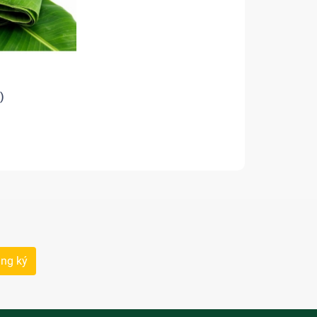
Kg)
ng ký