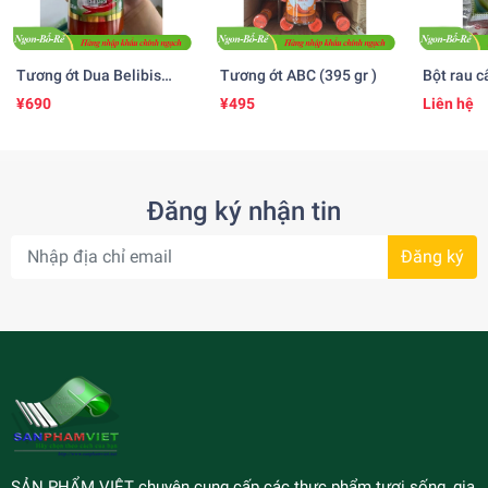
Tương ớt Dua Belibis
Tương ớt ABC (395 gr )
Bột rau c
(535 ml)
25gr )
¥690
¥495
Liên hệ
Đăng ký nhận tin
Đăng ký
SẢN PHẨM VIỆT chuyên cung cấp các thực phẩm tươi sống, gia