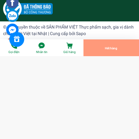
Omai trộn vị
¥347
undefined
© Bản quyền thuộc về
SẢN PHẨM VIỆT Thực phẩm sạch, gia vị dành
cho người Việt tại Nhật
| Cung cấp bởi
Sapo
Tiến Hành Thanh Toán
Hết hàng
Gọi điện
Nhắn tin
Giỏ hàng
Omai trộn vị
¥347
Title: