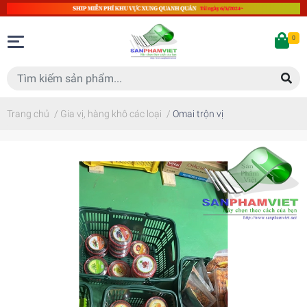
0
Trang chủ
/
Gia vị, hàng khô các loại
/
Omai trộn vị