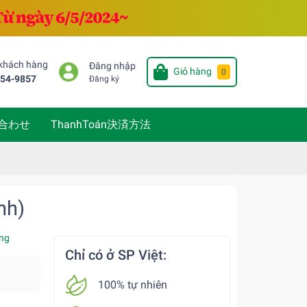
 khách hàng
Đăng nhập
Giỏ hàng
0
654-9857
Đăng ký
い合わせ
ThanhToán決済方法
nh)
ng
Chỉ có ở SP Việt:
100% tự nhiên