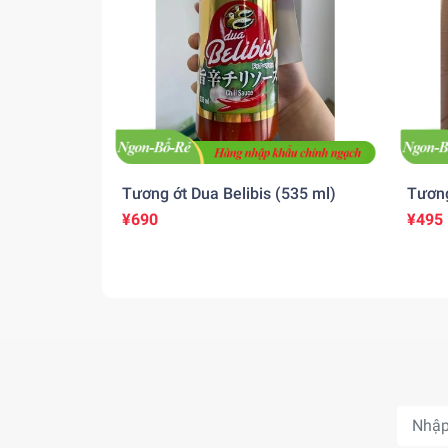
Tương ớt Dua Belibis (535 ml)
Tương
¥690
¥495