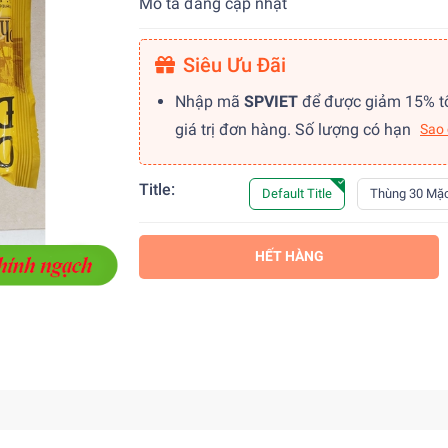
Mô tả đang cập nhật
Siêu Ưu Đãi
Nhập mã
SPVIET
để được giảm 15% t
giá trị đơn hàng. Số lượng có hạn
Sao
Title:
Default Title
Thùng 30 Mặc
HẾT HÀNG