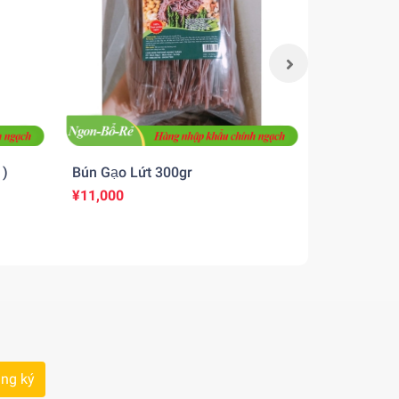
 )
Bún Gạo Lứt 300gr
Bún safoco 
gói)
¥11,000
Liên hệ
ng ký