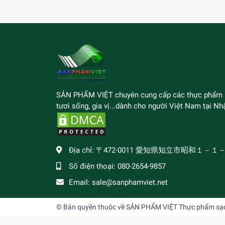
SẢN PHẨM VIỆT chuyên cung cấp các thực phẩm
tươi sống, gia vị...dành cho người Việt Nam tại Nhậ
Địa chỉ:
〒472-0011 愛知県知立市昭和１－１
Số điện thoại:
080-2654-9857
Email:
sale@sanphamviet.net
© Bản quyền thuộc về
SẢN PHẨM VIỆT Thực phẩm sạch,