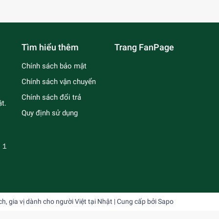
Tìm hiểu thêm
Trang FanPage
Chính sách bảo mật
Chính sách vận chuyển
Chính sách đổi trả
t.
Quy định sử dụng
－１
 gia vị dành cho người Việt tại Nhật
| Cung cấp bởi
Sapo