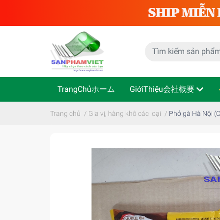
TrangChủホーム
GiớiThiệu会社概要
Trang chủ
/
Gia vị, hàng khô các loại
/
Phở gà Hà Nội (