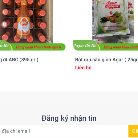
 ớt ABC (395 gr )
Bột rau câu giòn Agar ( 25gr
Liên hệ
Đăng ký nhận tin
Đă