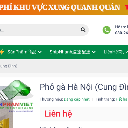
Hỗ trợ
080-2
SảnPhẩm商品
ShipNhanh速達配達
LiênHệ問
Cung Đình)
Phở gà Hà Nội (Cung Đì
Thương hiệu:
Đang cập nhật
|
Tình trạng:
Hết hà
Liên hệ