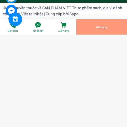
© Bản quyền thuộc về
SẢN PHẨM VIỆT Thực phẩm sạch, gia vị dành
cho người Việt tại Nhật
| Cung cấp bởi
Sapo
Tiến Hành Thanh Toán
Hết hàng
Gọi điện
Nhắn tin
Giỏ hàng
Rau răm (LAKSA LEAF) ベトナムコリアンダー
¥0
Title:
Title