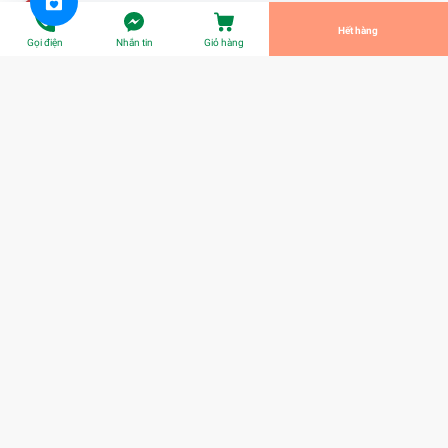
Tiến Hành Thanh Toán
Hết hàng
Gọi điện
Nhắn tin
Giỏ hàng
Sữa Ngôi sao phương nam (1.284kg)
¥756
Title:
Title
Chọn Mua