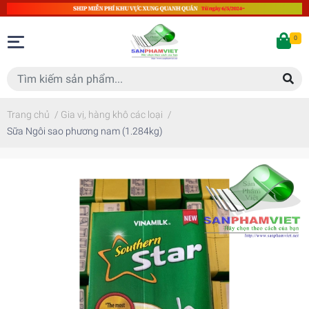
0
Trang chủ
/
Gia vị, hàng khô các loại
/
Sữa Ngôi sao phương nam (1.284kg)