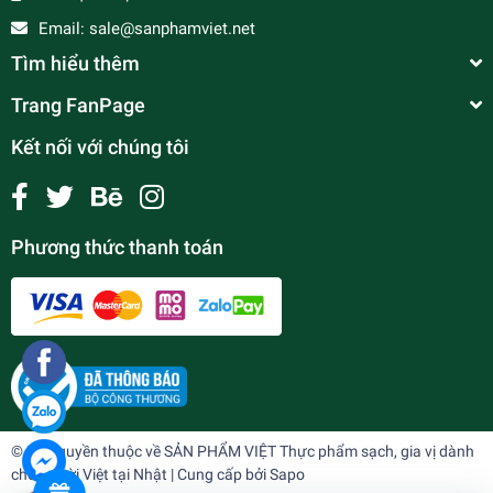
Email:
sale@sanphamviet.net
Tìm hiểu thêm
Trang FanPage
Kết nối với chúng tôi
Phương thức thanh toán
Sữa Ngôi sao phương nam (1.284kg)
¥756
undefined
© Bản quyền thuộc về
SẢN PHẨM VIỆT Thực phẩm sạch, gia vị dành
cho người Việt tại Nhật
| Cung cấp bởi
Sapo