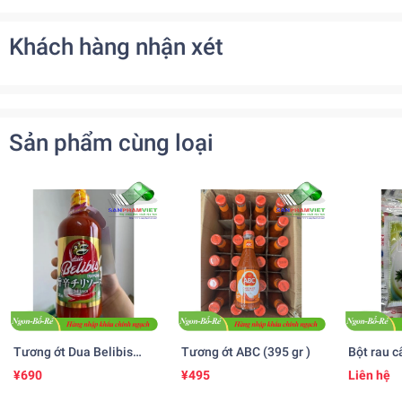
Khách hàng nhận xét
Sản phẩm cùng loại
Tương ớt Dua Belibis
Tương ớt ABC (395 gr )
Bột rau c
(535 ml)
25gr )
¥690
¥495
Liên hệ