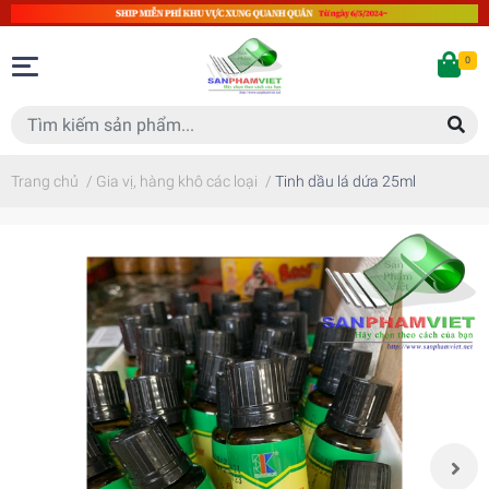
0
Trang chủ
/
Gia vị, hàng khô các loại
/
Tinh dầu lá dứa 25ml