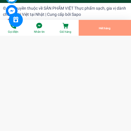
© Bản quyền thuộc về
SẢN PHẨM VIỆT Thực phẩm sạch, gia vị dành
cho người Việt tại Nhật
| Cung cấp bởi
Sapo
Tiến Hành Thanh Toán
Hết hàng
Gọi điện
Nhắn tin
Giỏ hàng
Tinh dầu lá dứa 25ml
¥368
Title:
Title