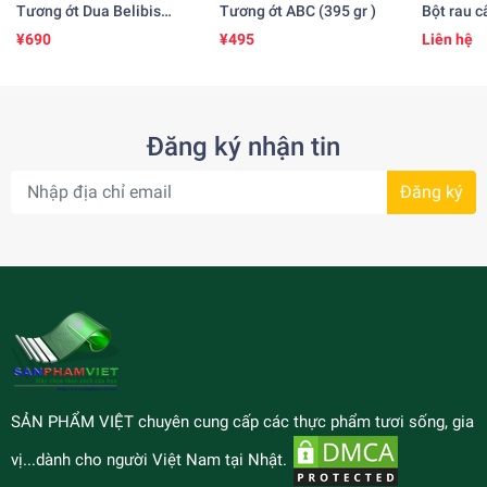
Tương ớt Dua Belibis
Tương ớt ABC (395 gr )
Bột rau c
(535 ml)
25gr )
¥690
¥495
Liên hệ
Đăng ký nhận tin
Đăng ký
SẢN PHẨM VIỆT chuyên cung cấp các thực phẩm tươi sống, gia
vị...dành cho người Việt Nam tại Nhật.