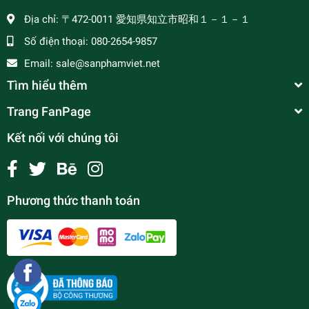
Địa chỉ:
〒472-0011 愛知県知立市昭和１－１－１
Số điện thoại:
080-2654-9857
Email:
sale@sanphamviet.net
Tìm hiểu thêm
Trang FanPage
Kết nối với chúng tôi
Phương thức thanh toán
Tinh dầu lá dứa 25ml
¥368
undefined