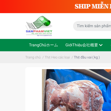
TrangChủホーム
GiớiThiệu会社概要
Trang chủ
/
Thịt Heo các loại
/
Thịt đầu vai ( kg )