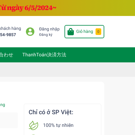
 khách hàng
Đăng nhập
Giỏ hàng
0
654-9857
Đăng ký
い合わせ
ThanhToán決済方法
àng
Chỉ có ở SP Việt:
100% tự nhiên