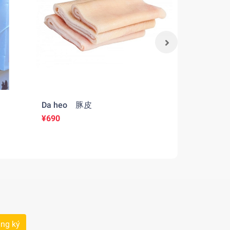
Da heo 豚皮
Cuống h
¥690
Liên hệ
ng ký