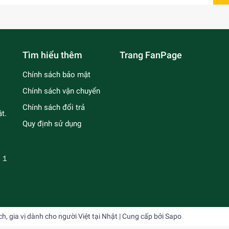
Tìm hiểu thêm
Trang FanPage
Chính sách bảo mật
Chính sách vận chuyển
Chính sách đổi trả
t.
Quy định sử dụng
－１
 gia vị dành cho người Việt tại Nhật
| Cung cấp bởi
Sapo