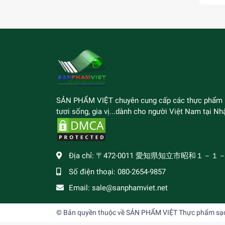
SẢN PHẨM VIỆT chuyên cung cấp các thực phẩm
tươi sống, gia vị...dành cho người Việt Nam tại Nhậ
Địa chỉ:
〒472-0011 愛知県知立市昭和１－１
Số điện thoại:
080-2654-9857
Email:
sale@sanphamviet.net
© Bản quyền thuộc về
SẢN PHẨM VIỆT Thực phẩm sạch,