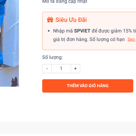
Mô tả đang cập nhật
Siêu Ưu Đãi
Nhập mã
SPVIET
để được giảm 15% t
giá trị đơn hàng. Số lượng có hạn
Sao
Số lượng:
-
+
THÊM VÀO GIỎ HÀNG