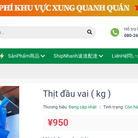
Hỗ trợ
080-2
SảnPhẩm商品
ShipNhanh速達配達
LiênHệ問
Thịt đầu vai ( kg )
Thương hiệu:
Đang cập nhật
|
Tình trạng:
Còn h
¥950