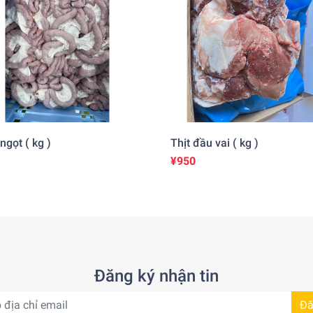
ngọt ( kg )
Thịt đầu vai ( kg )
¥950
Đăng ký nhận tin
Đă