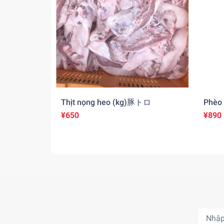
Thịt nọng heo (kg)豚トロ
Phèo 
¥650
¥890