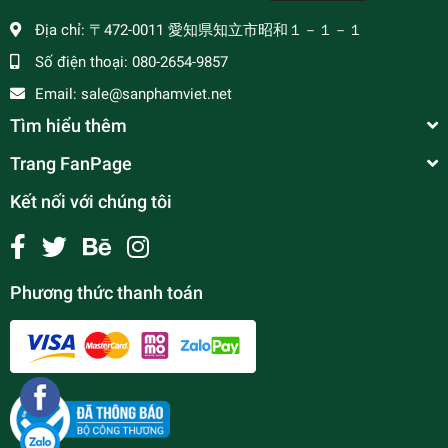
Địa chỉ:
〒472-0011 愛知県知立市昭和１－１－１
Số điện thoại:
080-2654-9857
Email:
sale@sanphamviet.net
Tìm hiểu thêm
Trang FanPage
Kết nối với chúng tôi
Phương thức thanh toán
Thịt nọng heo (kg)豚トロ
¥650
undefined