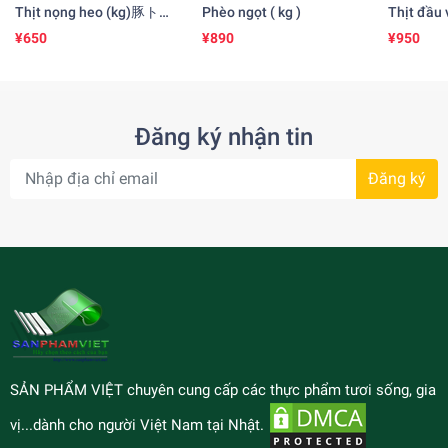
Thịt nọng heo (kg)豚ト
Phèo ngọt ( kg )
Thịt đầu v
ロ
¥650
¥890
¥950
Đăng ký nhận tin
Đăng ký
SẢN PHẨM VIỆT chuyên cung cấp các thực phẩm tươi sống, gia
vị...dành cho người Việt Nam tại Nhật.