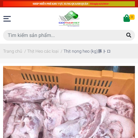
0
Trang chủ
/
Thịt Heo các loại
/
Thịt nọng heo (kg)豚トロ