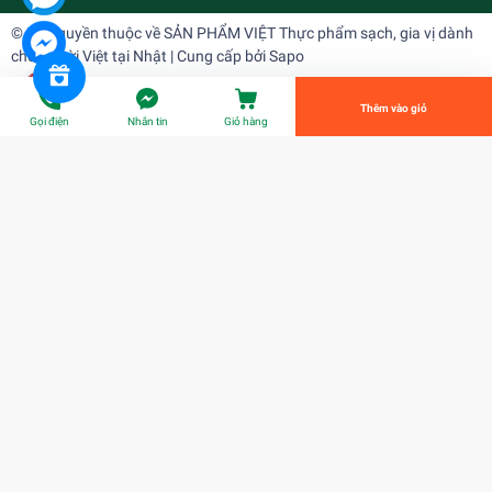
© Bản quyền thuộc về
SẢN PHẨM VIỆT Thực phẩm sạch, gia vị dành
cho người Việt tại Nhật
| Cung cấp bởi
Sapo
Tiến Hành Thanh Toán
Thêm vào giỏ
Gọi điện
Nhắn tin
Giỏ hàng
Thịt nọng heo (kg)豚トロ
¥650